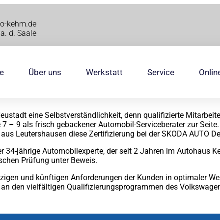
to-kehm.de
a. d. Saale
e
Über uns
Werkstatt
Service
Onlin
stadt eine Selbstverständlichkeit, denn qualifizierte Mitarbeite
 7 – 9 als frisch gebackener Automobil-Serviceberater zur Sei
r aus Leutershausen diese Zertifizierung bei der SKODA AUTO D
er 34-jährige Automobilexperte, der seit 2 Jahren im Autohaus K
ischen Prüfung unter Beweis.
etzigen und künftigen Anforderungen der Kunden in optimaler Weis
n an den vielfältigen Qualifizierungsprogrammen des Volkswage