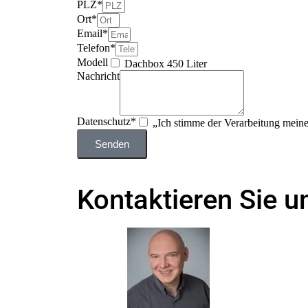
PLZ*
Ort*
Email*
Telefon*
Modell
Dachbox 450 Liter
Nachricht
Datenschutz*
„Ich stimme der Verarbeitung mein
Senden
Kontaktieren Sie un