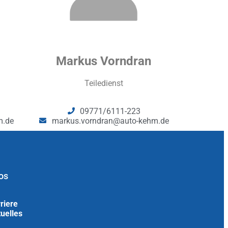
Markus Vorndran
Teiledienst
09771/6111-223
m.de
markus.vorndran@auto-kehm.de
os
riere
uelles