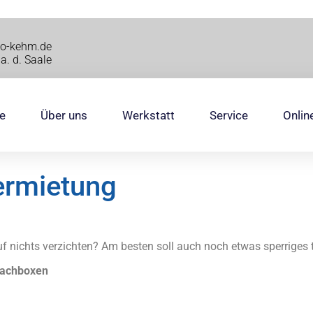
to-kehm.de
a. d. Saale
e
Über uns
Werkstatt
Service
Onlin
ermietung
f nichts verzichten? Am besten soll auch noch etwas sperriges 
 Dachboxen